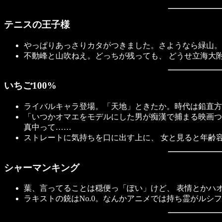
テニスの王子様
やっぱりあっさりカタがつきました。さようなら緑山。
不動峰と山吹ねえ。どっちが残っても、 どうせ立海大
いちご100%
ライバルキャラ登場。「天地」ときたか。時代は鉛直方向
「いつかオマエをモデルにした男が痴漢で捕まる映画つ
真中って……
ストレートに気持ちを口に出す上に、 女と見ると年齢
シャーマンキング
葉、言ってることは穏便っ「ぽい」けど、 表情とかハ
ラキストの銃はNo.0。なんかアニメでは持ち霊がルシ