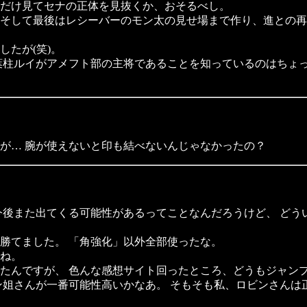
だけ見てセナの正体を見抜くか、おそるべし。
そして最後はレシーバーのモン太の見せ場まで作り、進との再
たが(笑)。
葉柱ルイがアメフト部の主将であることを知っているのはちょ
が… 腕が使えないと印も結べないんじゃなかったの？
今後また出てくる可能性があるってことなんだろうけど、 どう
勝てました。 「角強化」以外全部使ったな。
すね。
たんですが、 色んな感想サイト回ったところ、どうもジャン
姐さんが一番可能性高いかなあ。 そもそも私、ロビンさんは正