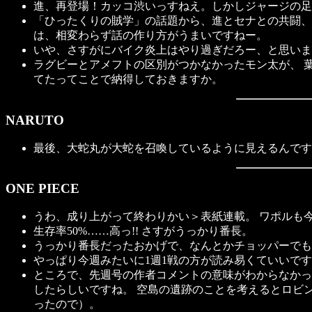
進、再登場！カッコ渋いっすねえ。しかしジャージの足
「ひったくりの賊学」の話題から、進とセナとの共闘、
は、相変わらず話の作り方がうまいですねー。
いや、さすがにバイク炎上はやり過ぎだろー、と思いまし
ラグビーとアメフトの区別がつかなかったモン太が、 
てたってことで納得しておきますか。
NARUTO
最後、大蛇丸が大蛇を召喚しているように見えるんです
ONE PIECE
うわ、成り上がって終わりかい＞表紙連載。 ワポルも
生存率50%……高っ!! さすがうっかり番長。
うっかり番長だったおかげで、なんとかチョッパーでも
やっぱり今週みたいに1週1戦の方が読み易くていいで
ところで、先週号の作者コメントの意味がわからなかっ
したらしいですね。 空島の遺跡のことを考えるとロビン
ったので）。