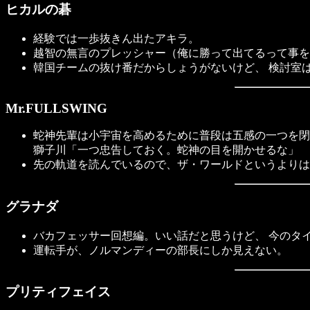
ヒカルの碁
経験では一歩抜きん出たアキラ。
越智の無言のプレッシャー（俺に勝って出てるって事を
韓国チームの抜け番だからしょうがないけど、 検討室
Mr.FULLSWING
蛇神先輩は小宇宙を高めるために普段は五感の一つを閉
獅子川「一つ忠告しておく。蛇神の目を開かせるな」
先の軌道を読んでいるので、ザ・ワールドというよりは
グラナダ
バカフェッサー回想編。いい話だと思うけど、 今のタ
運転手が、ノルマンディーの部長にしか見えない。
プリティフェイス