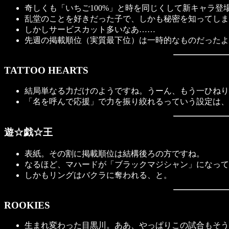
奇しくも「いちご100%」と時を同じくして新キャラ登
乱堂のことを好きだった子で、しかも秘密を知ってしま
しかしサービスカット多いなあ……
先週の掲載順位（実質最下位）は一時的なものだったよ
TATTOO HEARTS
結局単なる力だけのようですね。うーん、もう一ひねり
「名を呼んで応援」で力を振り絞れるっていう設定は、
遊☆戯☆王
表紙。その割に掲載順位は結構後ろの方ですね。
なるほど、マハードが「ブラックマジシャン」になって
しかもリングはバクラに奪われる、と。
ROOKIES
生まれ変わった目黒川。ああ、やっぱりこの試合もそう