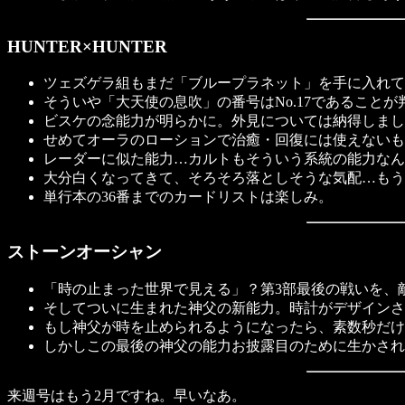
HUNTER×HUNTER
ツェズゲラ組もまだ「ブループラネット」を手に入れて
そういや「大天使の息吹」の番号はNo.17であることが判明
ビスケの念能力が明らかに。外見については納得しまし
せめてオーラのローションで治癒・回復には使えないも
レーダーに似た能力…カルトもそういう系統の能力なん
大分白くなってきて、そろそろ落としそうな気配…もう
単行本の36番までのカードリストは楽しみ。
ストーンオーシャン
「時の止まった世界で見える」？第3部最後の戦いを、
そしてついに生まれた神父の新能力。時計がデザインさ
もし神父が時を止められるようになったら、素数秒だけ止
しかしこの最後の神父の能力お披露目のために生かされ
来週号はもう2月ですね。早いなあ。