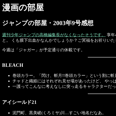
漫画の部屋
ジャンプの部屋・2003年9号感想
週刊少年ジャンプの高橋編集長がなくなったそうです。
享年
と。 くも膜下出血かなんかでしょうか？ご冥福をお祈りいた
今週は「ジャガー」が予定通りの休載です。
BLEACH
巻頭カラー。「閃け、斬月!!巻頭カラー」という割に斬
チャドと織姫にはそれぞれ見せ場があったけど、 やっぱ
一護ってこんなに考えなしに突っ走るキャラクターだっ
アイシールド21
泥門町、黒美嵯(くろミサ)川…すごい地名だなあ。