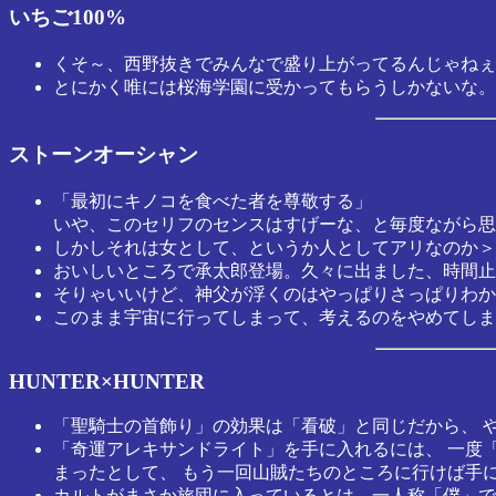
いちご100%
くそ～、西野抜きでみんなで盛り上がってるんじゃねぇ
とにかく唯には桜海学園に受かってもらうしかないな。
ストーンオーシャン
「最初にキノコを食べた者を尊敬する」
いや、このセリフのセンスはすげーな、と毎度ながら思
しかしそれは女として、というか人としてアリなのか＞
おいしいところで承太郎登場。久々に出ました、時間止
そりゃいいけど、神父が浮くのはやっぱりさっぱりわか
このまま宇宙に行ってしまって、考えるのをやめてしま
HUNTER×HUNTER
「聖騎士の首飾り」の効果は「看破」と同じだから、 
「奇運アレキサンドライト」を手に入れるには、 一度
まったとして、 もう一回山賊たちのところに行けば手
カルトがまさか旅団に入っているとは。一人称「僕」で