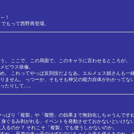
～！
 でもって西野再登場。
う。 ここで、この局面で、このキャラに言わせるところが。
メビウス徐倫。
め。 これってやっぱ反則技だよなあ。エルメェス姐さんも一
りません。 っつーか、そもそも神父の能力自体がわかってな
ったりして…。
やっぱり「複製」や「擬態」の効果まで無効化しちゃうんですね
「身ぐるみ剥がれる」イベントを発動させておかないといけな
に入るのか？ それこそ「複製」でも使うしかないのか。
すか。 兄弟の末っ子のはずなのにちゃんと念を使えるのね。