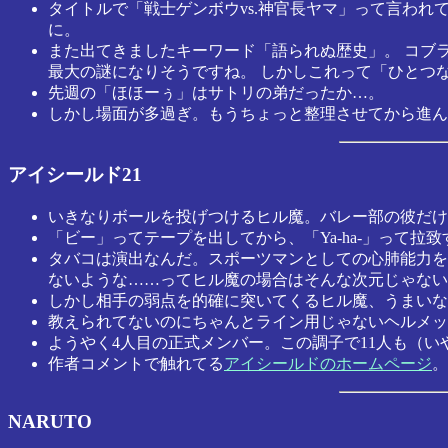
タイトルで「戦士ゲンボウvs.神官長ヤマ」って言われ
に。
また出てきましたキーワード「語られぬ歴史」。 コブラ
最大の謎になりそうですね。 しかしこれって「ひとつ
先週の「ほほーぅ」はサトリの弟だったか…。
しかし場面が多過ぎ。もうちょっと整理させてから進ん
アイシールド21
いきなりボールを投げつけるヒル魔。バレー部の彼だけ
「ビー」ってテープを出してから、「Ya-ha-」って
タバコは演出なんだ。スポーツマンとしての心肺能力を
ないような……ってヒル魔の場合はそんな次元じゃない
しかし相手の弱点を的確に突いてくるヒル魔、うまいな
教えられてないのにちゃんとライン用じゃないヘルメッ
ようやく4人目の正式メンバー。この調子で11人も（
作者コメントで触れてる
アイシールドのホームページ
。
NARUTO