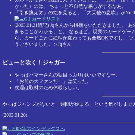
かった）のは、 ちょっと不自然な感じがするなあ。
「引き換え券」の絵を見ると、「大天使の息吹」がNo.0
G.I.カードリスト
(2003.01.21追記) Jqさんから指摘をいただき
きることがわかる、と。 なるほど。現実のカードゲーム
ら、カードごとに絵柄が変わっても全然OKですし、 
うございました。＞Jqさん
ピューと吹く！ジャガー
やっぱハマーさんの駄目っぷりはいいですなー。
「お前の大ファンだー」は笑った。
次週は取材のため休載らしい。
やっぱジャンプがないと一週間が始まる、という気がしませ
(2003.01.20)
2003年のインデックスへ
ジャンプの部屋へ