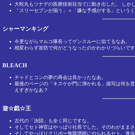
大蛇丸もツナデの医療技術目当てに動き出した。 しか
「スリーセブンが揃う」＝「嫌な予感がする」というく
シャーマンキング
今更ながらマルコ隊長ってゲンスルーに似てるなあ。
相変わらず攻防で何がどうなったのかわかりづらいです
BLEACH
チャドとコンの夢の再会は良かったなあ。
最後のページの「キスケが門に弾かれる」描写は何を意
えすぎかなあ？
遊☆戯☆王
古代の「決闘」も全く同じですな。
そしてセト神官はやっぱり社長でした。そのわがままさ
そしてやっぱりクリボー無限増殖にやられるセト。進歩