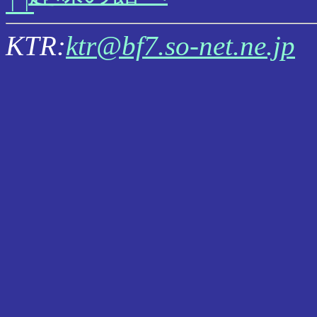
KTR:
ktr@bf7.so-net.ne.jp