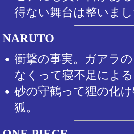
得ない舞台は整いまし
NARUTO
衝撃の事実。ガアラの
なくって寝不足による
砂の守鶴って狸の化け
狐。
ONE PIECE