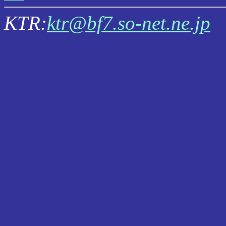
KTR:
ktr@bf7.so-net.ne.jp